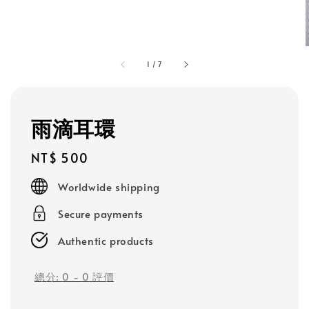
1
/
7
雨滴耳環
Regular
NT$ 500
price
Worldwide shipping
Secure payments
Authentic products
總分:
0
-
0
評價