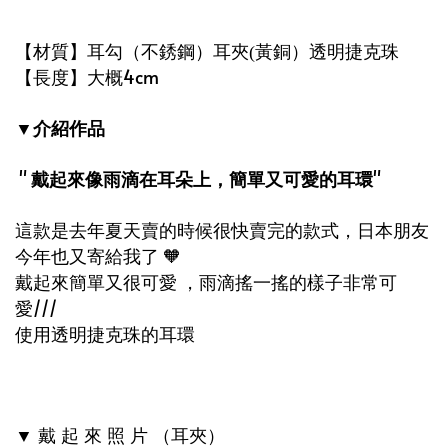
【材質】耳勾（不銹鋼）耳夾
黃銅）透明捷克珠
(
【長度】大概4cm
介紹作品
▼
"
戴起來像雨滴在耳朵上，簡單又可愛的耳環
"
這款是去年夏天賣的時候很快賣完的款式，日本朋友
今年也又寄給我了 🧡
戴起來簡單又很可愛 ，雨滴搖一搖的樣子非常可
愛///
使用透明捷克珠的耳環
戴
起
來
照
片
（耳夾）
▼