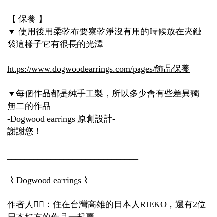
【
保養
】
使用後用柔乾布要察乾淨沒有用的時候放在夾鏈
▼
袋這樣子它有很長的光澤
https://www.dogwoodearrings.com/pages/
飾品保養
每個作品都是純手工製，所以多少會有些差異獨一
▼
無二的作品
原創設計
-Dogwood earrings
-
謝謝您！
______________________________
⌇
⌇
Dogwood earrings
作者人
💁‍♀️
：住在台灣高雄的日本人
，還有
位
RIEKO
2
日本好友的作品一起賣