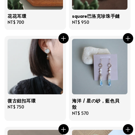
花花耳環
square巴洛克珍珠手鏈
Regular
NT$ 700
Regular
NT$ 950
price
price
復古鈕扣耳環
海洋 / 星の砂，藍色貝
殼
Regular
NT$ 750
price
Regular
NT$ 570
price