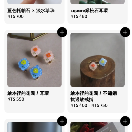
藍色托帕石 × 淡水珍珠
square緑松石耳環
Regular
NT$ 700
Regular
NT$ 480
price
price
繪本裡的花園 / 耳環
繪本裡的花園 / 不鏽鋼
抗過敏戒指
Regular
NT$ 550
price
Regular
NT$ 400
-
NT$ 750
price