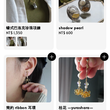
蠔式巴洛克珍珠項鍊
shadow pearl
Regular
NT$ 1,350
Regular
NT$ 600
price
price
簡約 ribbon 耳環
桂花 —yurashara—