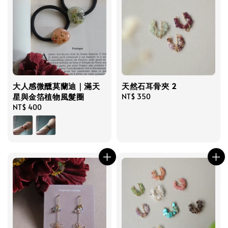
大人感微醺莫蘭迪｜滿天
天然石耳骨夾 2
星與金箔植物風髮圈
Regular
NT$ 350
Regular
NT$ 400
price
price