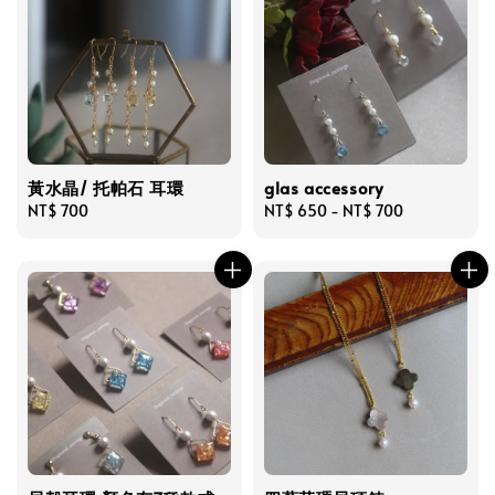
黃水晶/ 托帕石 耳環
glas accessory
Regular
NT$ 700
Regular
NT$ 650
-
NT$ 700
price
price