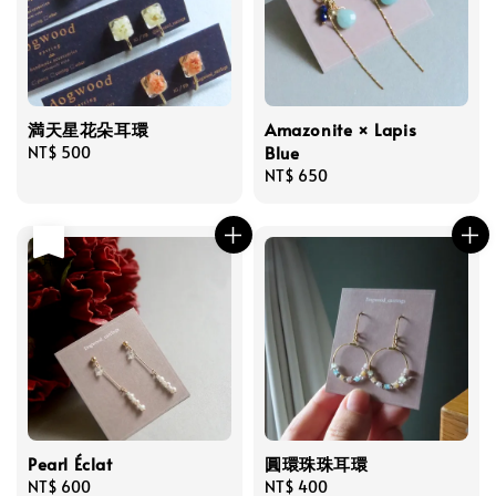
満天星花朵耳環
Amazonite × Lapis
Blue
Regular
NT$ 500
price
Regular
NT$ 650
price
售完
Pearl Éclat
圓環珠珠耳環
Regular
NT$ 600
Regular
NT$ 400