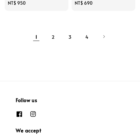
Regular
NT$ 950
Regular
NT$ 690
price
price
1
2
3
4
Follow us
We accept