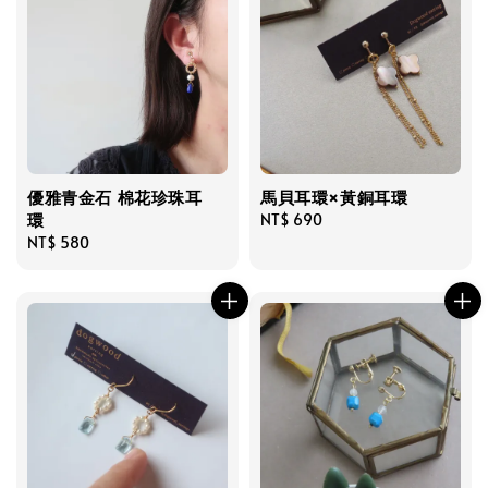
優雅青金石 棉花珍珠耳
馬貝耳環×黃銅耳環
環
Regular
NT$ 690
Regular
NT$ 580
price
price