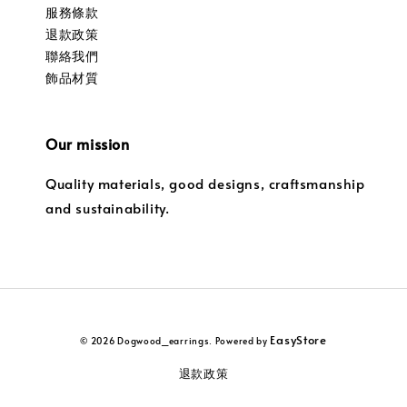
服務條款
退款政策
聯絡我們
飾品材質
Our mission
Quality materials, good designs, craftsmanship
and sustainability.
EasyStore
© 2026 Dogwood_earrings. Powered by
退款政策