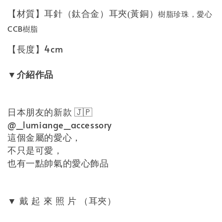
【材質】耳針（鈦合金）耳夾
黃銅）
樹脂珍珠，愛心
(
CCB樹脂
【長度】4cm
介紹作品
▼
日本朋友的新款 🇯🇵
@_lumiange_accessory
這個金屬的愛心，
不只是可愛，
也有一點帥氣的愛心飾品
戴
起
來
照
片
（耳夾）
▼