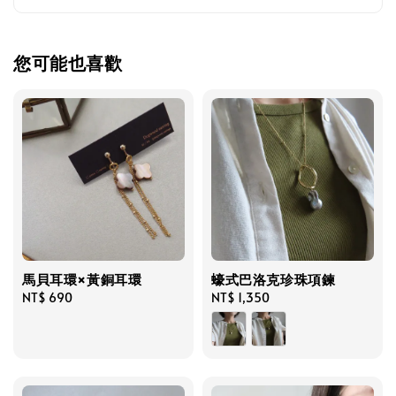
您可能也喜歡
馬貝耳環×黃銅耳環
蠔式巴洛克珍珠項鍊
Regular
NT$ 690
Regular
NT$ 1,350
price
price