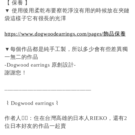
【
保養
】
使用後用柔乾布要察乾淨沒有用的時候放在夾鏈
▼
袋這樣子它有很長的光澤
https://www.dogwoodearrings.com/pages/
飾品保養
每個作品都是純手工製，所以多少會有些差異獨
▼
一無二的作品
原創設計
-Dogwood earrings
-
謝謝您！
______________________________
⌇
⌇
Dogwood earrings
作者人
💁‍♀️
：住在台灣高雄的日本人
，還有
RIEKO
2
位日本好友的作品一起賣