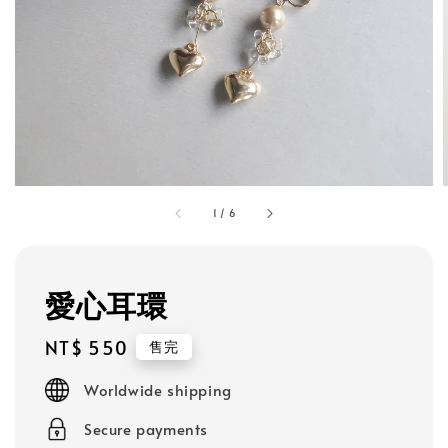
1
/
6
愛心耳環
Regular
NT$ 550
售完
price
Worldwide shipping
Secure payments